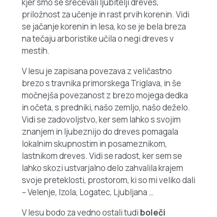
kjer smo se srečevali ljubitelji dreves,
priložnost za učenje in rast prvih korenin. Vidi
se jačanje korenin in lesa, ko se je bela breza
na tečaju arboristike učila o negi dreves v
mestih.
V lesu je zapisana povezava z veličastno
brezo s travnika primorskega Triglava, in še
močnejša povezanost z brezo mojega dedka
in očeta, s predniki, našo zemljo, našo deželo.
Vidi se zadovoljstvo, ker sem lahko s svojim
znanjem in ljubeznijo do dreves pomagala
lokalnim skupnostim in posameznikom,
lastnikom dreves. Vidi se radost, ker sem se
lahko skozi ustvarjalno delo zahvalila krajem
svoje preteklosti, prostorom, ki so mi veliko dali
– Velenje, Izola, Logatec, Ljubljana …
V lesu bodo za vedno ostali tudi
boleči