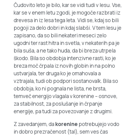
Čudovito leto je bilo, kar se vidi tudi v lesu. Vse,
kar se v enem letu zgodi, je mogoče razbrati iz
drevesa in iz lesa tega leta. Vidi se, kdaj so bili
pogoji za delo dobri in kdaj slabši. V tem lesu je
zapisano, da so bili nekateri meseci zelo
ugodni ter rast hitra in svetla, v nekaterih pa je
bila suša, a ne tako huda, da bi breza utrpela
škodo. Bila so obdobja intenzivne rasti, ko je
breza moč črpala iz novih globin in na polno
ustvarjala, ter druga ko je omahovala a
vztrajala, tudi ob podpori sostanovalk. Bila so
obdobja, ko ni pognala ne lista, ne brsta,
temveč energijo vlagala v korenine – osnove,
za stabilnost, za poslušanje in črpanje
energije, pa tudi za povezovanje z drugimi.
Z zavedanjem, da
korenine
potrebujejo vodo
in dobro prezračenost (tal), sem ves čas