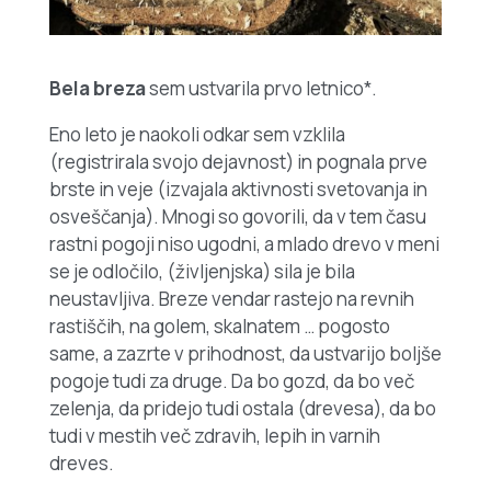
Bela breza
sem ustvarila prvo letnico*.
Eno leto je naokoli odkar sem vzklila
(registrirala svojo dejavnost) in pognala prve
brste in veje (izvajala aktivnosti svetovanja in
osveščanja). Mnogi so govorili, da v tem času
rastni pogoji niso ugodni, a mlado drevo v meni
se je odločilo, (življenjska) sila je bila
neustavljiva. Breze vendar rastejo na revnih
rastiščih, na golem, skalnatem … pogosto
same, a zazrte v prihodnost, da ustvarijo boljše
pogoje tudi za druge. Da bo gozd, da bo več
zelenja, da pridejo tudi ostala (drevesa), da bo
tudi v mestih več zdravih, lepih in varnih
dreves.