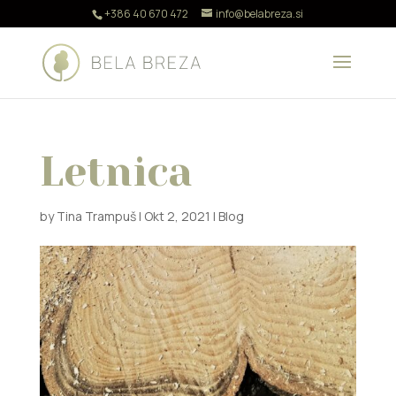
+386 40 670 472
info@belabreza.si
Letnica
by
Tina Trampuš
|
Okt 2, 2021
|
Blog