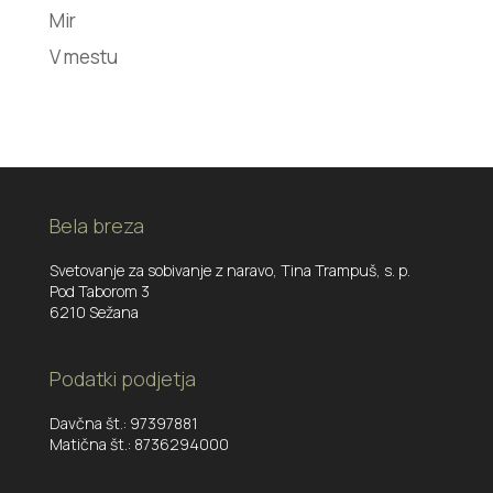
Mir
V mestu
Bela breza
Svetovanje za sobivanje z naravo, Tina Trampuš, s. p.
Pod Taborom 3
6210 Sežana
Podatki podjetja
Davčna št.: 97397881
Matična št.: 8736294000