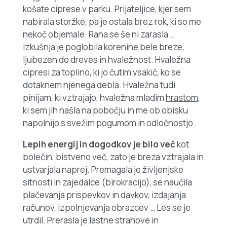
košate ciprese v parku. Prijateljice, kjer sem
nabirala storžke, pa je ostala brez rok, ki so me
nekoč objemale. Rana se še ni zarasla …
izkušnja je poglobila korenine bele breze,
ljubezen do dreves in hvaležnost. Hvaležna
cipresi za toplino, ki jo čutim vsakič, ko se
dotaknem njenega debla. Hvaležna tudi
pinijam, ki vztrajajo, hvaležna mladim
hrastom
,
ki sem jih našla na pobočju in me ob obisku
napolnijo s svežim pogumom in odločnostjo.
Lepih energij in dogodkov je bilo več
kot
bolečin, bistveno več, zato je breza vztrajala in
ustvarjala naprej. Premagala je življenjske
sitnosti in zajedalce (birokracijo), se naučila
plačevanja prispevkov in davkov, izdajanja
računov, izpolnjevanja obrazcev … Les se je
utrdil. Prerasla je lastne strahove in