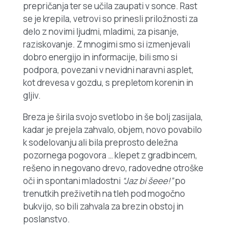
prepričanja ter se učila zaupati v sonce. Rast
se je krepila, vetrovi so prinesli priložnosti za
delo z novimi ljudmi, mladimi, za pisanje,
raziskovanje. Z mnogimi smo si izmenjevali
dobro energijo in informacije, bili smo si
podpora, povezani v nevidni naravni asplet,
kot drevesa v gozdu, s prepletom korenin in
gljiv.
Breza je širila svojo svetlobo in še bolj zasijala,
kadar je prejela zahvalo, objem, novo povabilo
k sodelovanju ali bila preprosto deležna
pozornega pogovora … klepet z gradbincem,
rešeno in negovano drevo, radovedne otroške
oči in spontani mladostni
“Jaz bi šeee!”
po
trenutkih preživetih na tleh pod mogočno
bukvijo, so bili zahvala za brezin
obstoj in
poslanstvo
.