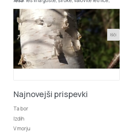
lesa
: les ima goste, široke, valovite letnice;
Najnovejši prispevki
Ta bor
Izdih
V morju