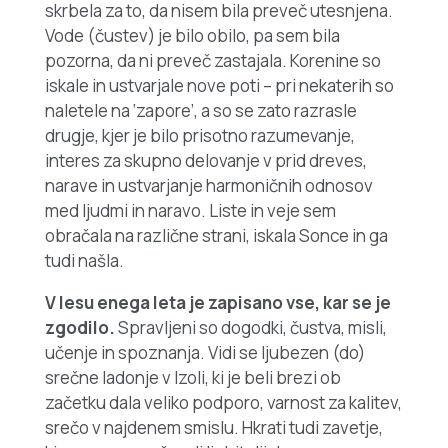
skrbela za to, da nisem bila preveč utesnjena.
Vode (čustev) je bilo obilo, pa sem bila
pozorna, da ni preveč zastajala. Korenine so
iskale in ustvarjale nove poti – pri nekaterih so
naletele na ‘zapore’, a so se zato razrasle
drugje, kjer je bilo prisotno razumevanje,
interes za skupno delovanje v prid dreves,
narave in ustvarjanje harmoničnih odnosov
med ljudmi in naravo. Liste in veje sem
obračala na različne strani, iskala
Sonce
in ga
tudi našla.
V lesu enega leta je zapisano vse, kar se je
zgodilo.
Spravljeni so dogodki, čustva, misli,
učenje in spoznanja. Vidi se ljubezen (do)
srečne ladonje v Izoli, ki je beli brezi ob
začetku dala veliko podporo, varnost za kalitev,
srečo v najdenem smislu. Hkrati tudi zavetje,