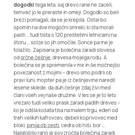
dogodki
tega leta, saj drevo rane ne zaceli,
temveč jo le preraste in omeji. Dogodki so beli
brezi pomagali, da se je krepila. Ostal bo
spomin na dve mogočni smreki, ki sta morali
pasti … tudi tista s 120 preštetimi letnicami na
štoru … solze so jih omočile, Sonce pa me je
tolažilo. Zapisana je bolečina zaradi slovesa
od
srčne češnje
, drevesa mojega rodu. A
bolečina se je spremenila v mir in še močnejšo
povezanost z mojimi – drevo smo podrli ob
pravi luni, mojster pa je iz češnjevine naredil
lesene sklede, da duh češnje zdaj živi med
člani vseh vej naše družine. V les se je to leto
vrezalo tudi veliko prask zaradi padlih dreves –
ko je odšla košata tisa na malem trgu, eden od
treh velikih kafrovcev, debeli koprivovec med
bloki,
pinija ob cesti
, cedra ob hiši, bor …
Najglobljo rano je povzročila bolečina zaradi