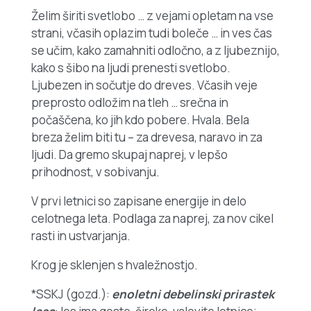
Želim širiti svetlobo … z vejami opletam na vse
strani, včasih oplazim tudi boleče … in ves čas
se učim, kako zamahniti odločno, a z ljubeznijo,
kako s šibo na ljudi prenesti svetlobo.
Ljubezen in sočutje do dreves. Včasih veje
preprosto odložim na tleh … srečna in
počaščena, ko jih kdo pobere. Hvala. Bela
breza želim biti tu – za drevesa, naravo in za
ljudi. Da gremo skupaj naprej, v lepšo
prihodnost, v sobivanju.
V prvi letnici so zapisane energije in delo
celotnega leta. Podlaga za naprej, za nov cikel
rasti in ustvarjanja.
Krog je sklenjen s hvaležnostjo.
*SSKJ (gozd.):
enoletni debelinski prirastek