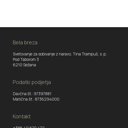
Bela breza
Svetovanje za sobivanje z naravo, Tina Trampuš, s. p.
Pod Taborom 3
6210 Sežana
Podatki podjetja
Davčna št.: 97397881
Matična št.: 8736294000
Kontakt
+386 40 670 472