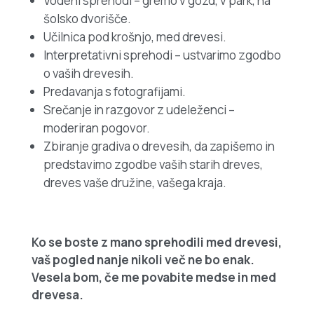
Vodeni sprehodi – gremo v gozd, v park, na
šolsko dvorišče.
Učilnica pod krošnjo, med drevesi.
Interpretativni sprehodi – ustvarimo zgodbo
o vaših drevesih.
Predavanja s fotografijami.
Srečanje in razgovor z udeleženci –
moderiran pogovor.
Zbiranje gradiva o drevesih, da zapišemo in
predstavimo zgodbe vaših starih dreves,
dreves vaše družine, vašega kraja.
Ko se boste z mano sprehodili med drevesi,
vaš pogled nanje nikoli več ne bo enak.
Vesela bom, če me povabite medse in med
drevesa.