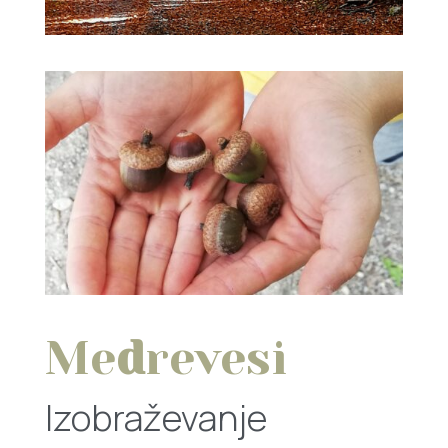
Me
d
revesi
Izobraževanje